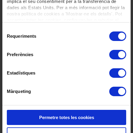
Hospital de dia
implica el seu consentiment per a la transferència de
dades als Estats Units. Per a més informació pot llegir la
Servicio de atención integral a las personas
nostra política de cookies a 'Mostrar-ne els detalls'. Pot
acceptar totes les cookies, configurar-les o rebutjar el
mayores en el ámbito rural
seu ús prement el botons a continuació.
Selecció
Servicio tutelado
Requeriments
de
consentiment
Teleasistencia
Preferències
Otros
Estadístiques
Localidad o zona donde busca el servicio
Màrqueting
Necesidad del servicio
Urgente
Inmediato (1-6 meses)
Permetre totes les cookies
Previsión (a partir de 6 meses)