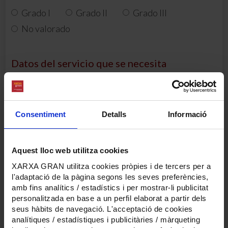
Grado I
Grado II
Grado III
No valorado
Datos del servicio que se necesita
Tipos de servicios
Residencia
Consentiment
Detalls
Informació
Centro de dia
Servicio de ayuda a domicilio
Aquest lloc web utilitza cookies
XARXA GRAN utilitza cookies pròpies i de tercers per a
Hogar residencia
l'adaptació de la pàgina segons les seves preferències,
Vivienda tutelada
amb fins analítics / estadístics i per mostrar-li publicitat
personalitzada en base a un perfil elaborat a partir dels
Centro sociosanitario
seus hàbits de navegació. L'acceptació de cookies
analítiques / estadístiques i publicitàries / màrqueting