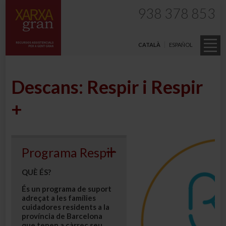
938 378 853
CATALÀ
ESPAÑOL
Descans: Respir i Respir
+
Programa Respir
QUÈ ÉS?
És un programa de suport
adreçat a les famílies
cuidadores
residents a la
província de Barcelona
que tenen a càrrec seu