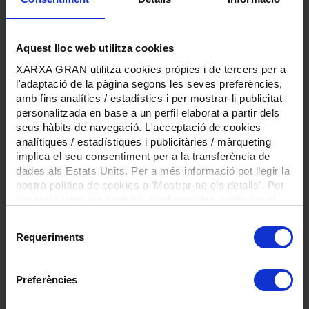
algun
programa similar a
aquest
estigui disponible
a
la resta de
províncies de
Catalunya (Girona, Lleida i
Aquest lloc web utilitza cookies
Tarragona).
XARXA GRAN utilitza cookies pròpies i de tercers per a
l'adaptació de la pàgina segons les seves preferències,
amb fins analítics / estadístics i per mostrar-li publicitat
personalitzada en base a un perfil elaborat a partir dels
Programa Respir
seus hàbits de navegació. L'acceptació de cookies
Plus
analítiques / estadístiques i publicitàries / màrqueting
implica el seu consentiment per a la transferència de
QUÈ ÉS?
dades als Estats Units. Per a més informació pot llegir la
nostra política de cookies a 'Mostrar-ne els detalls'. Pot
És un programa de
acceptar totes les cookies, configurar-les o rebutjar el
prestacions econòmiques
de l’Ajuntament de
seu ús prement el botons a continuació.
Selecció
Barcelona que pretén
Requeriments
millorar el benestar i la
de
qualitat de vida de
consentiment
persones grans en
situació de dependència i
Preferències
que es troben al seu
domicili, així com de les