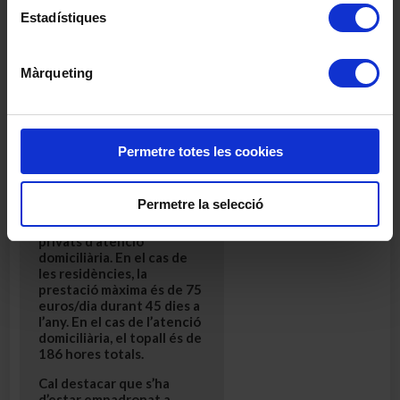
persones cuidadores.
Estadístiques
Si estàs empadronat o
empadronada a Barcelona
i t’interessa saber més
Màrqueting
sobre aquesta prestació,
pots adreçar-te
a la
pàgina web del Respir Plus
fent clic
aquí
.
Permetre totes les cookies
Existeixen dues
modalitats de la prestació:
les estades temporals en
Permetre la selecció
centres residencials i la
prestació de serveis
privats d’atenció
domicili
à
ria. En el cas de
les residències,
la
prestació
màxima és
de 75
euros/dia
durant
45 dies a
l’any. En el cas de l’atenció
domiciliària, el topall és de
186 hores totals.
Cal destacar que
s’ha
d’estar empadronat a