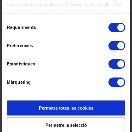
Entre
600
i
885
€
4
serveis
nostra política de cookies a 'Mostrar-ne els detalls'. Pot
acceptar totes les cookies, configurar-les o rebutjar el
seu ús prement el botons a continuació.
Selecció
Requeriments
de
consentiment
Preferències
Estadístiques
Màrqueting
Permetre totes les cookies
Permetre la selecció