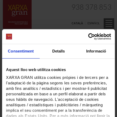
938 378 853
CATALÀ
ESPAÑOL
Cercador
Consentiment
Detalls
Informació
Tipus de servei
Aquest lloc web utilitza cookies
XARXA GRAN utilitza cookies pròpies i de tercers per a
Localització
l'adaptació de la pàgina segons les seves preferències,
amb fins analítics / estadístics i per mostrar-li publicitat
personalitzada en base a un perfil elaborat a partir dels
seus hàbits de navegació. L'acceptació de cookies
Preu
analítiques / estadístiques i publicitàries / màrqueting
implica el seu consentiment per a la transferència de
dades als Estats Units. Per a més informació pot llegir la